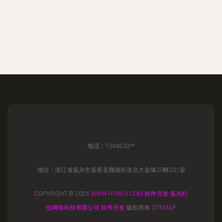
电话：1594833**
地址：浙江省嘉兴市嘉善县魏塘街道北大金城30幢331室
COPYRIGHT © 2026
WWW.HYWL6.COM
软件开发
嘉兴幻
恒网络科技有限公司
软件开发
版权所有
SITEMAP