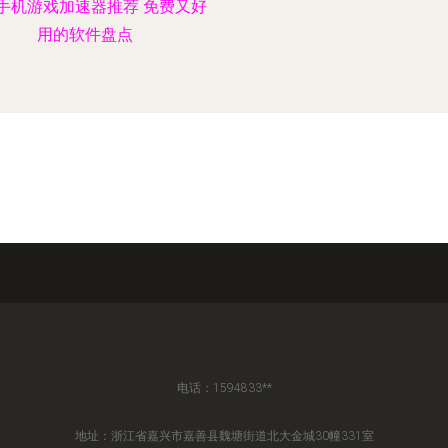
手机游戏加速器推荐 免费又好
用的软件盘点
电话：1594833**
地址：浙江省嘉兴市嘉善县魏塘街道北大金城30幢331室