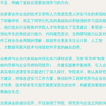
的不足，明确了返校后需要加强学习的方向。
来自多家合作企业的技术主管和人力资源负责人对实习生的表现
予了积极评价，肯定了同学们扎实的基础知识和较强的学习适应
力。他们也从行业视角对学院人才培养提出了宝贵建议：希望进
步强化学生的系统设计能力、代码规范意识、文档撰写能力以及
软件工程全生命周期的理解；鼓励学生更多关注云计算、人工智
能、大数据等新兴技术与传统软件开发的融合趋势。
与会教师与企业代表就如何优化实习课程设置、完善“双导师”制度
（校内导师与企业导师协同指导）、共建实践教学案例库、引入
业真实项目进课堂等议题进行了深入探讨。学院表示，将认真研
各方建议，持续改进实习工作方案，推动软件工程研究所与企业
人才培养、技术研发等方面开展更深层次的合作，构建更加紧密
产教融合生态。
本次座谈会的成功召开，不仅加强了学院、研究所与企业之间的