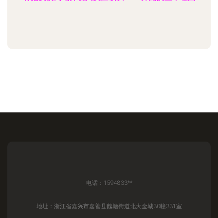
电话：1594833**
地址：浙江省嘉兴市嘉善县魏塘街道北大金城30幢331室